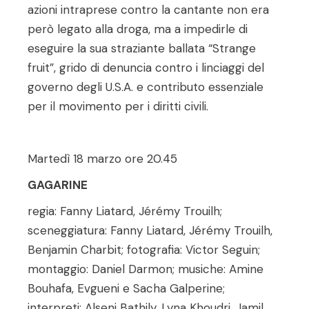
azioni intraprese contro la cantante non era
però legato alla droga, ma a impedirle di
eseguire la sua straziante ballata “Strange
fruit”, grido di denuncia contro i linciaggi del
governo degli U.S.A. e contributo essenziale
per il movimento per i diritti civili.
Martedì 18 marzo ore 20.45
GAGARINE
regia: Fanny Liatard, Jérémy Trouilh;
sceneggiatura: Fanny Liatard, Jérémy Trouilh,
Benjamin Charbit; fotografia: Victor Seguin;
montaggio: Daniel Darmon; musiche: Amine
Bouhafa, Evgueni e Sacha Galperine;
interpreti: Alseni Bathily, Lyna Khoudri, Jamil