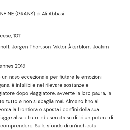
INE (GRÄNS) di Ali Abbasi
cese, 101′
noff, Jörgen Thorsson, Viktor Åkerblom, Joakim
Cannes 2018
e un naso eccezionale per fiutare le emozioni
gana, è infallibile nel rilevare sostanze e
giatore dopo viaggiatore, avverte la loro paura, la
te tutto e non si sbaglia mai. Almeno fino al
ersa la frontiera e sposta i confini della sua
ugge al suo fiuto ed esercita su di lei un potere di
 comprendere. Sullo sfondo di un’inchiesta