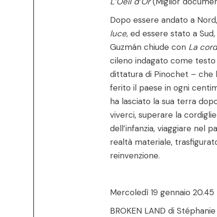
L’Oeil d’Or
(Miglior documen
Dopo essere andato a Nord,
luce
, ed essere stato a Sud,
Guzmán chiude con
La cord
cileno indagato come testo 
dittatura di Pinochet – che h
ferito il paese in ogni centim
ha lasciato la sua terra dop
viverci, superare la cordigli
dell’infanzia, viaggiare nel 
realtà materiale, trasfigurat
reinvenzione.
Mercoledì 19 gennaio 20.45
BROKEN LAND di Stéphanie 